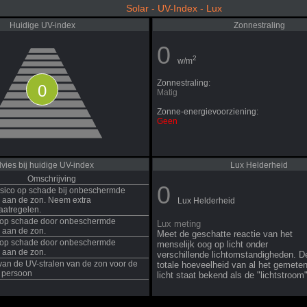
Solar - UV-Index - Lux
Huidige UV-index
Zonnestraling
0
2
w/m
Zonnestraling:
0
Matig
Zonne-energievoorziening:
Geen
vies bij huidige UV-index
Lux Helderheid
Omschrijving
0
isico op schade bij onbeschermde
ng aan de zon. Neem extra
Lux Helderheid
atregelen.
o op schade door onbeschermde
Lux meting
g aan de zon.
Meet de geschatte reactie van het
o op schade door onbeschermde
menselijk oog op licht onder
g aan de zon.
verschillende lichtomstandigheden. D
 van de UV-stralen van de zon voor de
totale hoeveelheid van al het gemete
 persoon
licht staat bekend als de "lichtstroom"