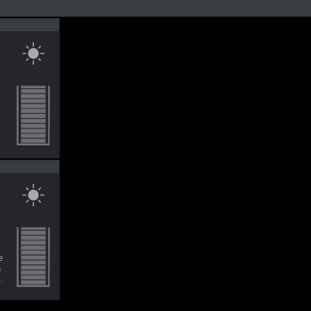
e
n
.