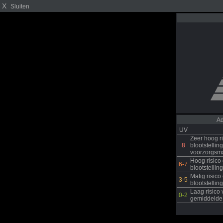
X
Sluiten
Ad
UV
Zeer hoog r
8
blootstelli
voorzorgsma
Hoog risic
6-7
blootstellin
Matig risic
3-5
blootstellin
Laag risico
0-2
gemiddelde