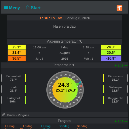
Meny
Start
°F
1:36:16 am
Lör Aug 8, 2026
Ha en bra dag
Max-min temperatur °C
25.1°
24.3°
12:06 am
I dag
1:28 am
31.4°
20.5°
6
Augusti
7
36.5°
-10.9°
Jul , 3
2026
Feb , 1
Temperatur °C
am
1:36
20
19
21
Fahrenheit
Känns som
18
22
75.7°
25.1°
17
23
16
24.3°
24
15
25
Inuti
Våtlampa
↑
25.1°
↓
24.3°
14
26
21.4°
22.8°
13
27
12
28
Fuktighet
Daggpunkt
11
29
90% ↑
22.5°
10
30
|
9
31
8
32
Grafer
- Prognos
Prognos
am
1:17
Lördag
Lördag
Lördag
Söndag
Söndag