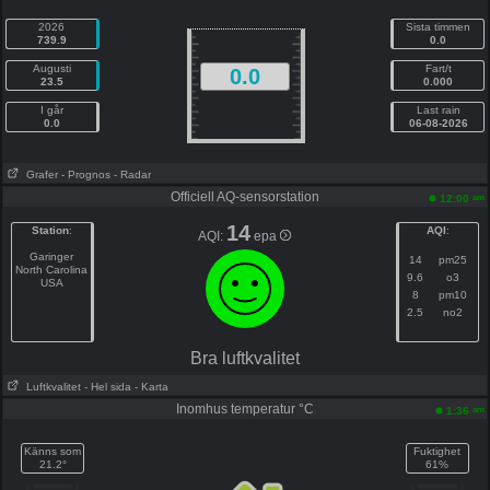
2026
Sista timmen
739.9
0.0
Augusti
Fart/t
0.0
23.5
0.000
I går
Last rain
0.0
06-08-2026
Grafer
- Prognos
- Radar
Officiell AQ-sensorstation
am
12:00
14
Station
:
AQI
:
AQI:
epa
Garinger
14
pm25
North Carolina
9.6
o3
USA
8
pm10
2.5
no2
Bra luftkvalitet
Luftkvalitet
- Hel sida
- Karta
Inomhus temperatur °C
am
1:36
Känns som
Fuktighet
21.2°
61%