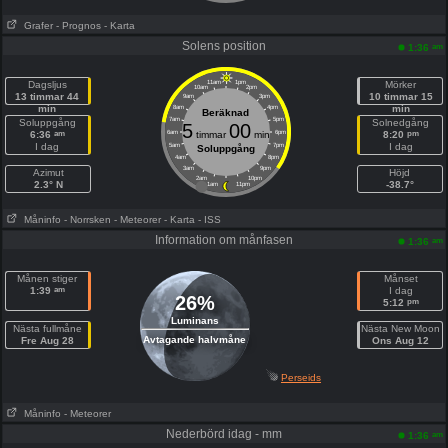
Grafer
- Prognos
- Karta
Solens position
am
1:36
Dagsljus
11am
1pm
Mörker
10am
2pm
13 timmar 44
10 timmar 15
9am
3pm
min
min
8am
4pm
Beräknad
7am
5pm
Soluppgång
Solnedgång
5
00
am
pm
6:36
6am
timmar
min
6pm
8:20
I dag
I dag
5am
7pm
Soluppgång
4am
8pm
3am
9pm
Azimut
Höjd
2am
10pm
2.3° N
-38.7°
1am
11pm
Måninfo
- Norrsken
- Meteorer
- Karta
- ISS
Information om månfasen
am
1:36
Månen stiger
Månset
am
1:39
I dag
26%
pm
5:12
Luminans
Nästa fullmåne
Nästa New Moon
Avtagande halvmåne
Fre Aug 28
Ons Aug 12
Perseids
Måninfo
- Meteorer
Nederbörd idag - mm
am
1:36