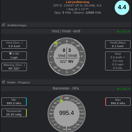
Lätt jordbävning
OFF E. COAST OF N. ISLAND, N.Z.
4.4
am
I dag @ 1:13
Djup:
5
KMs - Distans:
12926
KMs
Jordbävningar
Vind | Vindil - km/t
am
1:36
N
Vind (Gen. )
Vindil (Max)
NNV
NNÖ
NÖ
0.0 km/t
NV
6.1 km/t
0
3
VNV
ÖNÖ
0 Bft
Vind
Vind
Vindil
V
E
Lugn
0.0 km/h =
0.0 m/s
322°
NV
VSV
ÖSÖ
0.0 mph
Riktning (Gen. )
SÖ
SV
0.0 kts
NV 322°
SSV
SSÖ
S
Grafer
- Prognos
Barometer - hPa
am
1:36
1000
Min
Max
997
1003
994
1006
995.3 hPa
996.6 hPa
991
1009
988
1012
Nuvarande
985
1015
995.4
29.39 inHg
982
1018
979
1021
976
1024
973
1027
|
970
1030
964
1036