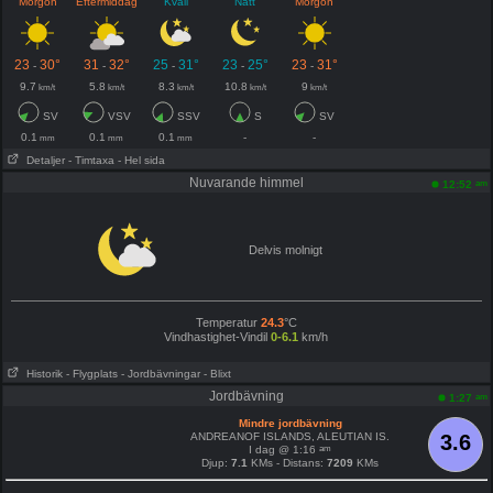
Morgon
Eftermiddag
Kväll
Natt
Morgon
23
30°
31
32°
25
31°
23
25°
23
31°
-
-
-
-
-
9.7
5.8
8.3
10.8
9
km/t
km/t
km/t
km/t
km/t
SV
VSV
SSV
S
SV
0.1
0.1
0.1
-
-
mm
mm
mm
Detaljer
- Timtaxa
- Hel sida
Nuvarande himmel
am
12:52
Delvis molnigt
Temperatur
24.3
°C
Vindhastighet-Vindil
0-6.1
km/h
Historik
- Flygplats
- Jordbävningar
- Blixt
Jordbävning
am
1:27
Mindre jordbävning
ANDREANOF ISLANDS, ALEUTIAN IS.
3.6
am
I dag @ 1:16
Djup:
7.1
KMs - Distans:
7209
KMs