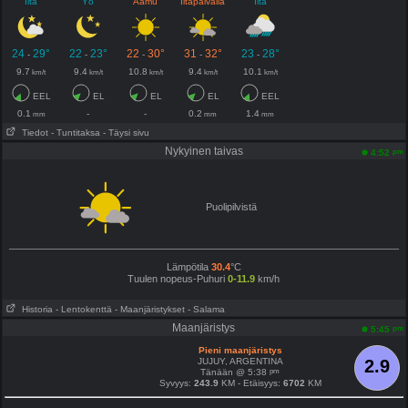
Ilta
Yö
Aamu
Iltapäivällä
Ilta
24
29°
22
23°
22
30°
31
32°
23
28°
-
-
-
-
-
9.7
9.4
10.8
9.4
10.1
km/t
km/t
km/t
km/t
km/t
EEL
EL
EL
EL
EEL
0.1
-
-
0.2
1.4
mm
mm
mm
Tiedot
- Tuntitaksa
- Täysi sivu
Nykyinen taivas
pm
4:52
Puolipilvistä
Lämpötila
30.4
°C
Tuulen nopeus-Puhuri
0-11.9
km/h
Historia
- Lentokenttä
- Maanjäristykset
- Salama
Maanjäristys
pm
5:45
Pieni maanjäristys
JUJUY, ARGENTINA
2.9
pm
Tänään @ 5:38
Syvyys:
243.9
KM - Etäisyys:
6702
KM