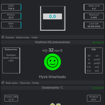
2026
Viime tunti
739.9
0.0
Elokuu
Nopeus/t
0.0
23.5
0.000
Eilen
Last rain
7.1
06-08-2026
Kaaviot
- Sääennuste
- Tutka
Virallinen AQ-anturiaseman
pm
3:00
32
Sääasema
:
AQI
:
AQI:
epa
Garinger
32
o3
North Carolina
4
pm10
USA
19
pm25
0.8
no2
0.2
so2
Hyvä ilmanlaatu
Ilman laatu
- Täysi sivu
- Kartta
Sisälämpötila °C
pm
5:51
Tuntuu siltä
Kosteus
22.8°
64%