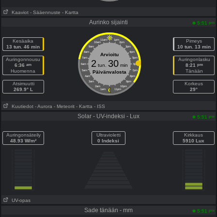
Kaaviot
- Sääennuste
- Kartta
Aurinko sijainti
pm
5:51
Kesäaika
11am
1pm
Pimeys
10am
2pm
13 tun. 46 min
10 tun. 13 min
9am
3pm
8am
4pm
Arvioitu
7am
5pm
Auringonnousu
Auringonlasku
2
30
am
pm
6:36
6am
tun.
min
6pm
8:21
Huomenna
Tänään
5am
7pm
Päivänvalosta
4am
8pm
3am
9pm
Atsimuutti
Korkeus
2am
10pm
269.9° L
29°
1am
11pm
Kuutiedot
- Aurora
- Meteorit
- Kartta
- ISS
Solar - UV-indeksi - Lux
pm
5:51
Auringonsäteily
Ultravioletti
Kirkkaus
48.93 W/m²
0 Indeksi
5910 Lux
UV-opas
Sade tänään - mm
pm
5:51