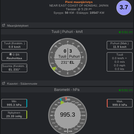
Pieni maanjäristys
NEAR EAST COAST OF HONSHU, JAPAN
3.7
pm
Tänään @ 5:29
Syvyys:
50
KM - Etäisyys:
10547
KM
Maanjäristykset
Tuuli | Puhuri - km/t
pm
5:51
P
Tuuli (Keskim. )
Puhuri (Mak.)
PPL
PPI
0.0 km/t
PL
PI
11.9 km/t
0
3
LPL
IPI
0 Bft
Tuuli
Tuuli
Puhuri
L
E
Rauhoittaa
0.0 km/h =
0.0 m/s
231°
EL
LESL
IEI
0.0 mph
Suunta (Keskim. )
EL
EI
0.0 kts
EL 231°
EEL
EEI
E
Kaaviot
- Sääennuste
Barometri - hPa
pm
5:51
1000
Min
Mak.
997
1003
994
1006
995.3 hPa
999.0 hPa
991
1009
988
1012
Nykyinen
985
1015
995.3
29.39 inHg
982
1018
979
1021
976
1024
973
1027
|
970
1030
964
1036