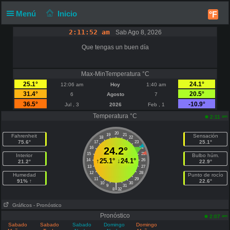
Menú
Inicio
°F
2:11:53 am
Sab Ago 8, 2026
Que tengas un buen día
Max-MinTemperatura °C
25.1°
24.1°
12:06 am
Hoy
1:40 am
31.4°
20.5°
6
Agosto
7
36.5°
-10.9°
Jul , 3
2026
Feb , 1
Temperatura °C
am
2:11
20
19
21
Fahrenheit
Sensación
18
22
75.6°
25.1°
17
23
16
24.2°
24
15
25
Interior
Bulbo húm.
↑
25.1°
↓
24.1°
14
26
21.2°
22.9°
13
27
12
28
Humedad
Punto de rocío
11
29
91% ↑
22.6°
10
30
|
9
31
8
32
Gráficos
- Pronóstico
Pronóstico
am
2:07
Sabado
Sabado
Sabado
Domingo
Domingo