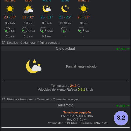
Mañana
Tarde
Noche
Noche
Mañana
23
30°
31
32°
25
31°
23
25°
23
31°
-
-
-
-
-
9.7
5.8
8.3
10.8
9
kmh
kmh
kmh
kmh
kmh
SO
OSO
SSO
S
SO
0.1
0.1
0.1
-
-
mm
mm
mm
Detalles
- Cada hora
- Página completa
Cielo actual
am
1:52
Parcialmente nublado
Temperatura
24.2
°C
Velocidad del viento-Ráfaga
0-6.1
km/h
Historia
- Aeropuerto
- Terremoto
- Tormenta de rayos
Terremoto
am
2:05
Terremoto pequeño
LA RIOJA, ARGENTINA
3.2
am
Hoy @ 1:51
Profundidad:
119
KMs - Distancia:
7267
KMs