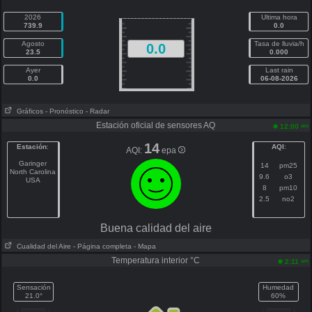
2026
Ultima hora
739.9
0.0
Agosto
Tasa de lluvia/h
0.0
23.5
0.000
Ayer
Last rain
0.0
06-08-2026
Gráficos
- Pronóstico
- Radar
Estación oficial de sensores AQ
am
12:00
14
Estación
:
AQI
:
AQI:
epa
Garinger
14
pm25
North Carolina
9.6
o3
USA
8
pm10
2.5
no2
Buena calidad del aire
Cualidad del Aire
- Página completa
- Mapa
Temperatura interior °C
am
2:11
Sensación
Humedad
21.0°
60%