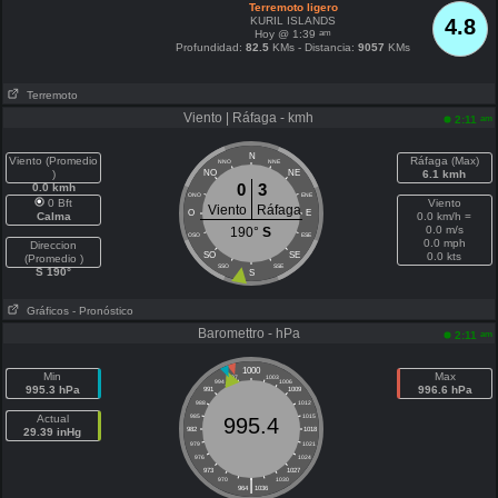
Terremoto ligero
KURIL ISLANDS
4.8
am
Hoy @ 1:39
Profundidad:
82.5
KMs - Distancia:
9057
KMs
Terremoto
Viento | Ráfaga - kmh
am
2:11
N
Viento (Promedio
Ráfaga (Max)
NNO
NNE
)
NO
NE
6.1 kmh
0
3
0.0 kmh
ONO
ENE
0 Bft
Viento
Viento
Ráfaga
O
E
Calma
0.0 km/h =
0.0 m/s
190°
S
OSO
ESE
0.0 mph
Direccion
SO
SE
0.0 kts
(Promedio )
SSO
SSE
S 190°
S
Gráficos
- Pronóstico
Baromettro - hPa
am
2:11
1000
Min
Max
997
1003
994
1006
995.3 hPa
996.6 hPa
991
1009
988
1012
Actual
985
1015
995.4
29.39 inHg
982
1018
979
1021
976
1024
973
1027
|
970
1030
964
1036