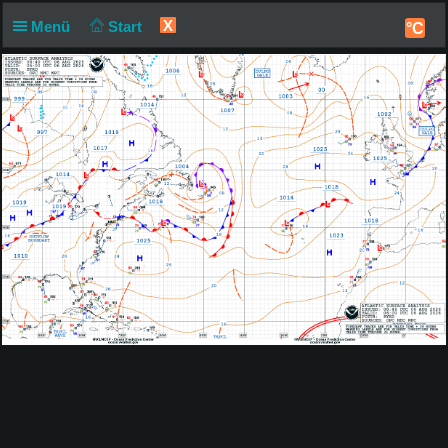
X
Menü
Start
°C