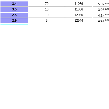
am
3.4
70
11066
5:59
am
3.5
10
11806
3:26
am
2.5
10
12030
4:17
am
2.9
5
12944
4:41
am
4.2
24
14198
4:05
am
2.5
34
14450
4:10
am
3
20
14558
3:50
am
4
10
14773
6:04
am
3.1
3
14779
6:01
am
3.6
10
14980
4:06
am
3.1
3
15158
4:20
am
2.5
11
15552
4:09
am
3.6
32
16705
5:05