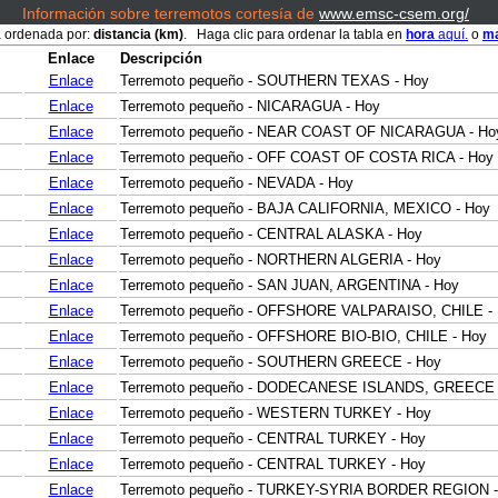
Información sobre terremotos cortesía de
www.emsc-csem.org/
á ordenada por:
distancia (km)
. Haga clic para ordenar la tabla en
hora
aquí.
o
ma
Enlace
Descripción
Enlace
Terremoto pequeño - SOUTHERN TEXAS - Hoy
Enlace
Terremoto pequeño - NICARAGUA - Hoy
Enlace
Terremoto pequeño - NEAR COAST OF NICARAGUA - Ho
Enlace
Terremoto pequeño - OFF COAST OF COSTA RICA - Hoy
Enlace
Terremoto pequeño - NEVADA - Hoy
Enlace
Terremoto pequeño - BAJA CALIFORNIA, MEXICO - Hoy
Enlace
Terremoto pequeño - CENTRAL ALASKA - Hoy
Enlace
Terremoto pequeño - NORTHERN ALGERIA - Hoy
Enlace
Terremoto pequeño - SAN JUAN, ARGENTINA - Hoy
Enlace
Terremoto pequeño - OFFSHORE VALPARAISO, CHILE -
Enlace
Terremoto pequeño - OFFSHORE BIO-BIO, CHILE - Hoy
Enlace
Terremoto pequeño - SOUTHERN GREECE - Hoy
Enlace
Terremoto pequeño - DODECANESE ISLANDS, GREECE 
Enlace
Terremoto pequeño - WESTERN TURKEY - Hoy
Enlace
Terremoto pequeño - CENTRAL TURKEY - Hoy
Enlace
Terremoto pequeño - CENTRAL TURKEY - Hoy
Enlace
Terremoto pequeño - TURKEY-SYRIA BORDER REGION -