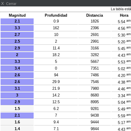
X
Cerrar
La tabla est
Magnitud
Profundidad
Distancia
Hora
am
2.1
0.9
1826
5:54
am
3.3
162
2396
4:56
am
2.7
10
2691
5:30
am
2.5
2
2991
5:20
am
2.9
11.4
3166
5:45
am
2
18.2
3282
4:43
am
3.3
5
5667
5:53
am
3.4
0
7351
5:02
am
2.6
94
7486
4:20
am
2.6
29.9
7546
4:38
am
3.1
21.9
7980
4:46
am
3
14.2
8680
3:34
am
2.9
12.5
8995
5:04
am
1.5
6.2
9281
5:49
am
2.1
7
9438
5:59
am
1.6
9.4
9444
5:17
am
1.4
7.1
9844
4:43