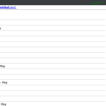
am
6:17
gnitud
aquí.
y
 Hoy
- Hoy
 Hoy